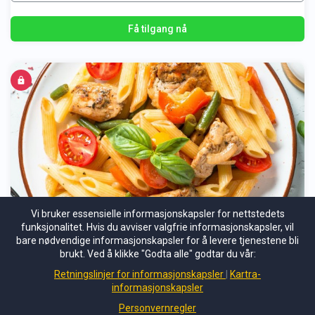
Få tilgang nå
Vi bruker essensielle informasjonskapsler for nettstedets
funksjonalitet. Hvis du avviser valgfrie informasjonskapsler, vil
LØSERE KLÆR - PÅ EN MÅNED 2026
bare nødvendige informasjonskapsler for å levere tjenestene bli
brukt. Ved å klikke "Godta alle" godtar du vår:
LØSERE KLÆR PÅ EN MÅNED
Retningslinjer for informasjonskapsler
Kartra-
informasjonskapsler
Ikke medlem
Personvernregler